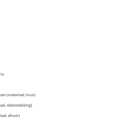
rs)
en (materiaal, hout)
aal, dakbedekking)
aal, afvoer)