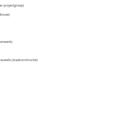
er projectgroep)
e bouw)
kenwerk)
auwels (staalconstructie)