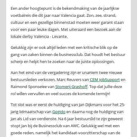
Een ander hoogtepunt is de bekendmaking van de jaarlijkse
voetbalreis die dit jaar naar Valencia gaat. Zon, zee, strand,
cultuur en een gezellige binnenstad moeten weer garant staan
voor een paar leuke dagen. Met uiteraard een bezoek aan de
lokale derby Valencia - Levante.
Gelukkig zijn er ook altijd leden met een kritische blik op de
gang van zaken binnen de businessclub. Dat houdt het bestuur
scherp en helpt hen te zoeken naar de juiste oplossingen.
Aan het eind van de vergadering zijn er unaniem twee nieuwe
bestuursleden verkozen, Marc Reuvers van
CEM JobSupport
en
Raimond Sponselee van
Stomerij Grashoff
. Top dat jullie deze
rol willen vervullen en veel succes de komende termijn!
Tot slot was er eerst de huldiging van Jan Dijkmans voor het 25-
jarig lidmaatschap van
Gogido
en daarna nog de huldiging van
Jan als Lid van verdienste. Na 6 jaar bestuurslid te zijn geweest
stopt Jan bij de Businessclub van AWC. Gelukkig wel met een
goede reden, namelijk het kandidaat-voorzitterschap van de